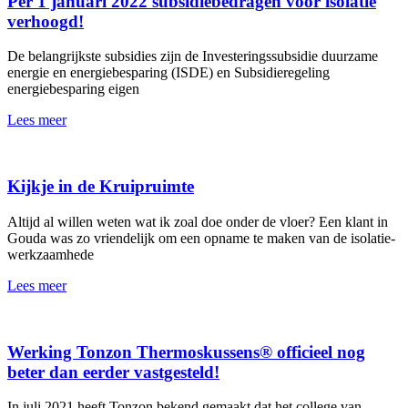
Per 1 januari 2022 subsidiebedragen voor isolatie
verhoogd!
De belangrijkste subsidies zijn de Investeringssubsidie duurzame
energie en energiebesparing (ISDE) en Subsidieregeling
energiebesparing eigen
Lees meer
Kijkje in de Kruipruimte
Altijd al willen weten wat ik zoal doe onder de vloer? Een klant in
Gouda was zo vriendelijk om een opname te maken van de isolatie-
werkzaamhede
Lees meer
Werking Tonzon Thermoskussens® officieel nog
beter dan eerder vastgesteld!
In juli 2021 heeft Tonzon bekend gemaakt dat het college van