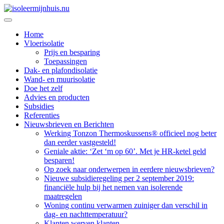
Doorgaan
naar
isoleermijnhuis.nu
Isolatie en duurzaamheid
inhoud
Home
Vloerisolatie
Prijs en besparing
Toepassingen
Dak- en plafondisolatie
Wand- en muurisolatie
Doe het zelf
Advies en producten
Subsidies
Referenties
Nieuwsbrieven en Berichten
Werking Tonzon Thermoskussens® officieel nog beter
dan eerder vastgesteld!
Geniale aktie: ‘Zet ‘m op 60’. Met je HR-ketel geld
besparen!
Op zoek naar onderwerpen in eerdere nieuwsbrieven?
Nieuwe subsidieregeling per 2 september 2019:
financiële hulp bij het nemen van isolerende
maatregelen
Woning continu verwarmen zuiniger dan verschil in
dag- en nachttemperatuur?
Klanten werven klanten